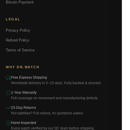
Bitcoin Payment
LEGAL
Privacy Policy
Refund Policy
Terms of Service
WHY DR.WATCH
Free Express Shipping
Worldwide delivery in 5–15 days. Fully tracked & discreet.
1-Year Warranty
Full coverage on movement and manufacturing defects.
15-Day Returns
Not satisfied? Full refund, no questions asked.
Hand-Inspected
Every watch verified by our QC team before shipping.