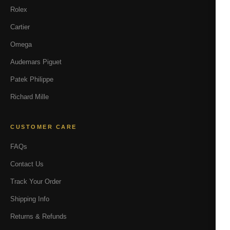
Rolex
Cartier
Omega
Audemars Piguet
Patek Philippe
Richard Mille
CUSTOMER CARE
FAQs
Contact Us
Track Your Order
Shipping Info
Returns & Refunds