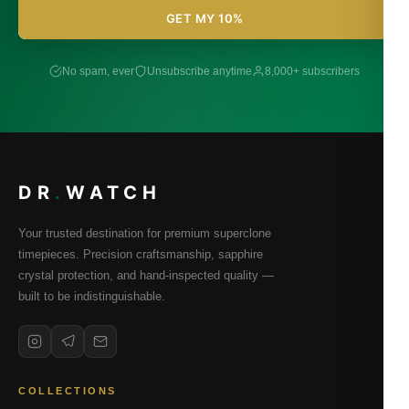
GET MY 10%
No spam, ever
Unsubscribe anytime
8,000+ subscribers
DR
.
WATCH
Your trusted destination for premium superclone
timepieces. Precision craftsmanship, sapphire
crystal protection, and hand-inspected quality —
built to be indistinguishable.
COLLECTIONS