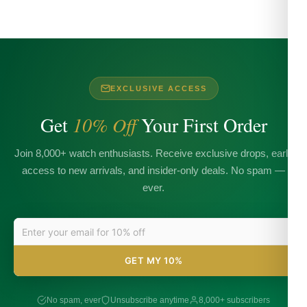
EXCLUSIVE ACCESS
Get
10% Off
Your First Order
Join 8,000+ watch enthusiasts. Receive exclusive drops, early
access to new arrivals, and insider-only deals. No spam —
ever.
GET MY 10%
No spam, ever
Unsubscribe anytime
8,000+ subscribers