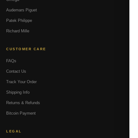
Audemars Piguet
Patek Philippe
Richard Mille
CUSTOMER CARE
FAQs
Contact Us
Track Your Order
Shipping Info
Returns & Refunds
Bitcoin Payment
LEGAL