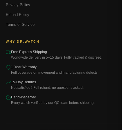
Privacy Policy
Refund Policy
Terms of Service
WHY DR.WATCH
Free Express Shipping
Worldwide delivery in 5–15 days. Fully tracked & discreet.
1-Year Warranty
Full coverage on movement and manufacturing defects.
15-Day Returns
Not satisfied? Full refund, no questions asked.
Hand-Inspected
Every watch verified by our QC team before shipping.