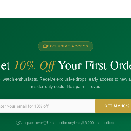
EXCLUSIVE ACCESS
10% Off
et
Your First Ord
+ watch enthusiasts. Receive exclusive drops, early access to new ar
insider-only deals. No spam — ever.
GET MY 10%
No spam, ever
Unsubscribe anytime
8,000+ subscribers