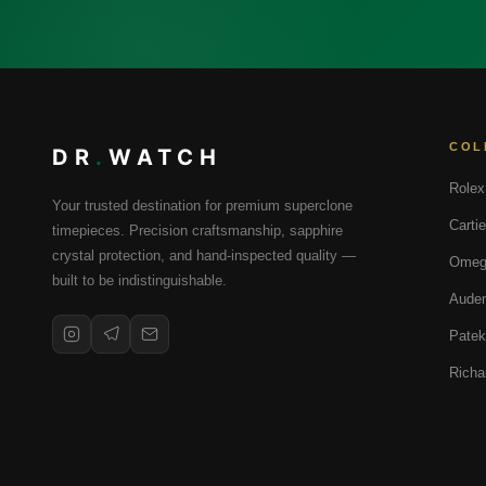
COL
DR
.
WATCH
Rolex
Your trusted destination for premium superclone
Cartie
timepieces. Precision craftsmanship, sapphire
crystal protection, and hand-inspected quality —
Omeg
built to be indistinguishable.
Audem
Patek
Richa