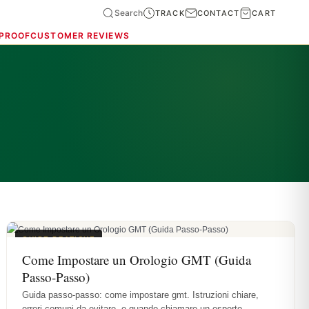
Search
TRACK
CONTACT
CART
 PROOF
CUSTOMER REVIEWS
GUIDE PRATICHE
Come Impostare un Orologio GMT (Guida
Passo-Passo)
Guida passo-passo: come impostare gmt. Istruzioni chiare,
errori comuni da evitare, e quando chiamare un esperto.