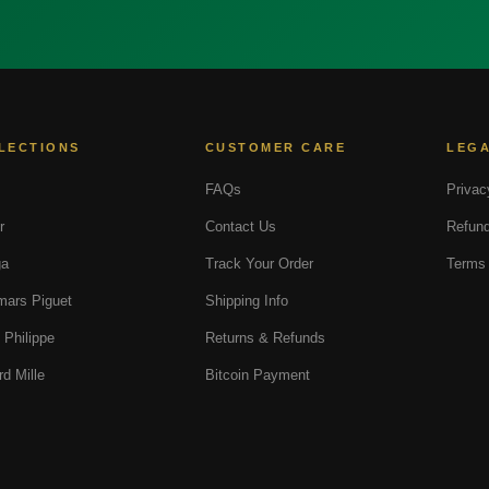
LECTIONS
CUSTOMER CARE
LEG
FAQs
Privac
r
Contact Us
Refund
a
Track Your Order
Terms 
ars Piguet
Shipping Info
 Philippe
Returns & Refunds
rd Mille
Bitcoin Payment