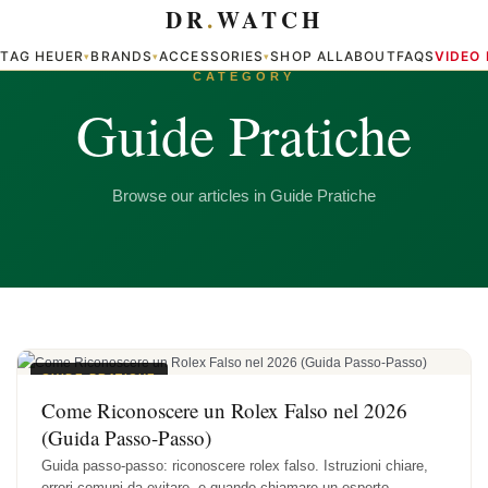
DR
.
WATCH
TAG HEUER
BRANDS
ACCESSORIES
SHOP ALL
ABOUT
FAQS
VIDEO
▾
▾
▾
▾
CATEGORY
Guide Pratiche
Browse our articles in Guide Pratiche
GUIDE PRATICHE
Come Riconoscere un Rolex Falso nel 2026
(Guida Passo-Passo)
Guida passo-passo: riconoscere rolex falso. Istruzioni chiare,
errori comuni da evitare, e quando chiamare un esperto.