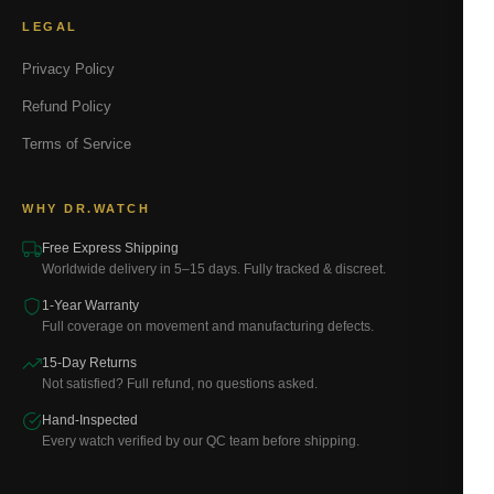
LEGAL
Privacy Policy
Refund Policy
Terms of Service
WHY DR.WATCH
Free Express Shipping
Worldwide delivery in 5–15 days. Fully tracked & discreet.
1-Year Warranty
Full coverage on movement and manufacturing defects.
15-Day Returns
Not satisfied? Full refund, no questions asked.
Hand-Inspected
Every watch verified by our QC team before shipping.