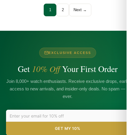
1
2
Next →
EXCLUSIVE ACCESS
Get
10% Off
Your First Order
Join 8,000+ watch enthusiasts. Receive exclusive drops, early
access to new arrivals, and insider-only deals. No spam —
ever.
GET MY 10%