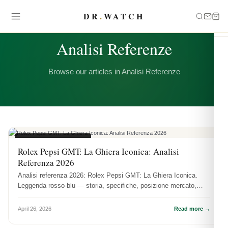
DR
.
WATCH
CATEGORY
Analisi Referenze
Browse our articles in Analisi Referenze
ANALISI REFERENZE
Rolex Pepsi GMT: La Ghiera Iconica: Analisi
Referenza 2026
Analisi referenza 2026: Rolex Pepsi GMT: La Ghiera Iconica.
Leggenda rosso-blu — storia, specifiche, posizione mercato,
disponibilità ...
April 26, 2026
Read more →