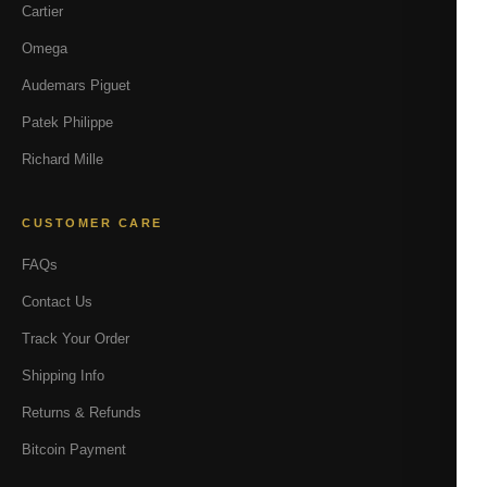
Cartier
Omega
Audemars Piguet
Patek Philippe
Richard Mille
CUSTOMER CARE
FAQs
Contact Us
Track Your Order
Shipping Info
Returns & Refunds
Bitcoin Payment