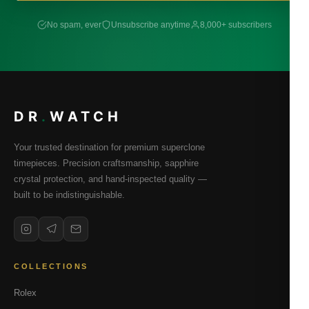
No spam, ever
Unsubscribe anytime
8,000+ subscribers
DR
.
WATCH
Your trusted destination for premium superclone
timepieces. Precision craftsmanship, sapphire
crystal protection, and hand-inspected quality —
built to be indistinguishable.
COLLECTIONS
Rolex