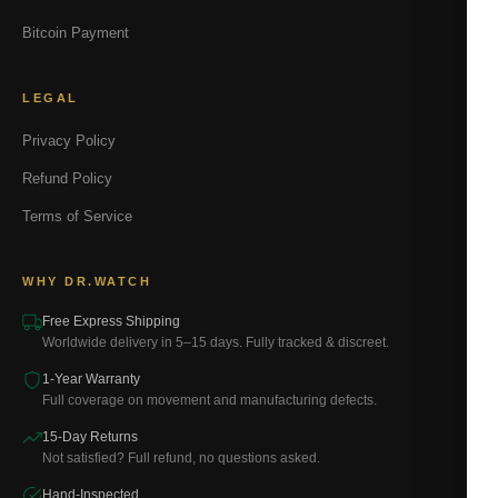
Bitcoin Payment
LEGAL
Privacy Policy
Refund Policy
Terms of Service
WHY DR.WATCH
Free Express Shipping
Worldwide delivery in 5–15 days. Fully tracked & discreet.
1-Year Warranty
Full coverage on movement and manufacturing defects.
15-Day Returns
Not satisfied? Full refund, no questions asked.
Hand-Inspected