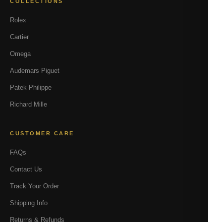
COLLECTIONS
Rolex
Cartier
Omega
Audemars Piguet
Patek Philippe
Richard Mille
CUSTOMER CARE
FAQs
Contact Us
Track Your Order
Shipping Info
Returns & Refunds