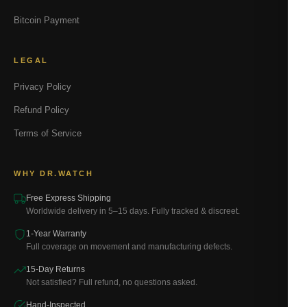
Bitcoin Payment
LEGAL
Privacy Policy
Refund Policy
Terms of Service
WHY DR.WATCH
Free Express Shipping
Worldwide delivery in 5–15 days. Fully tracked & discreet.
1-Year Warranty
Full coverage on movement and manufacturing defects.
15-Day Returns
Not satisfied? Full refund, no questions asked.
Hand-Inspected