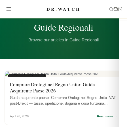
DR
.
WATCH
CATEGORY
Guide Regionali
Browse our articles in Guide Regionali
GUIDE REGIONALI
Comprare Orologi nel Regno Unito: Guida
Acquirente Paese 2026
Guida acquirente paese: Comprare Orologi nel Regno Unito. VAT
post-Brexit — tasse, spedizione, dogana e cosa funziona
praticamente.
April 26, 2026
Read more →