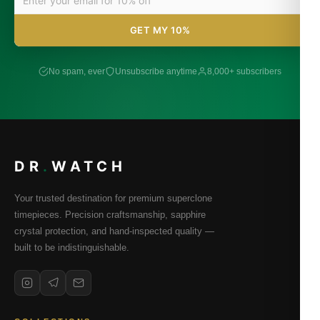
GET MY 10%
No spam, ever
Unsubscribe anytime
8,000+ subscribers
DR
.
WATCH
Your trusted destination for premium superclone
timepieces. Precision craftsmanship, sapphire
crystal protection, and hand-inspected quality —
built to be indistinguishable.