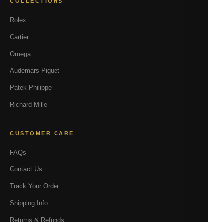
COLLECTIONS
Rolex
Cartier
Omega
Audemars Piguet
Patek Philippe
Richard Mille
CUSTOMER CARE
FAQs
Contact Us
Track Your Order
Shipping Info
Returns & Refunds