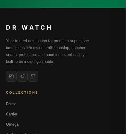
DR
.
WATCH
Your trusted destination for premium superclone
timepieces. Precision craftsmanship, sapphire
crystal protection, and hand-inspected quality —
built to be indistinguishable.
COLLECTIONS
Rolex
Cartier
Omega