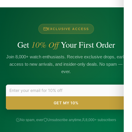
EXCLUSIVE ACCESS
Get
10% Off
Your First Order
Join 8,000+ watch enthusiasts. Receive exclusive drops, early
access to new arrivals, and insider-only deals. No spam —
ever.
GET MY 10%
No spam, ever
Unsubscribe anytime
8,000+ subscribers