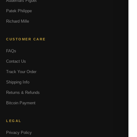
Audemars Piguet
Patek Philippe
Richard Mille
CUSTOMER CARE
FAQs
Contact Us
Track Your Order
Shipping Info
Returns & Refunds
Bitcoin Payment
LEGAL
Privacy Policy