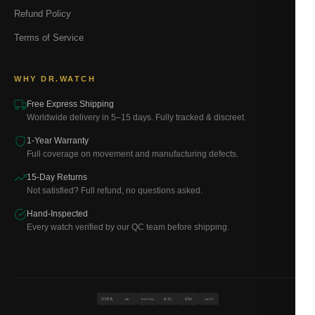
Refund Policy
Terms of Service
WHY DR.WATCH
Free Express Shipping
Worldwide delivery in 5–15 days. Fully tracked & discreet.
1-Year Warranty
Full coverage on movement and manufacturing defects.
15-Day Returns
Not satisfied? Full refund, no questions asked.
Hand-Inspected
Every watch verified by our QC team before shipping.
VISA
BTC
ETH
MC
PAYPAL
USDT