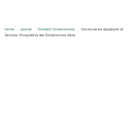
Home
›
Journal
›
Concetti Collezionismo
›
Controversia Quadranti di
Servizio: Prospettiva del Collezionista Serio
Skip
to
content