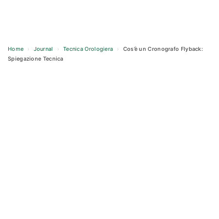
Home
›
Journal
›
Tecnica Orologiera
›
Cos’è un Cronografo Flyback:
Spiegazione Tecnica
Skip
to
content