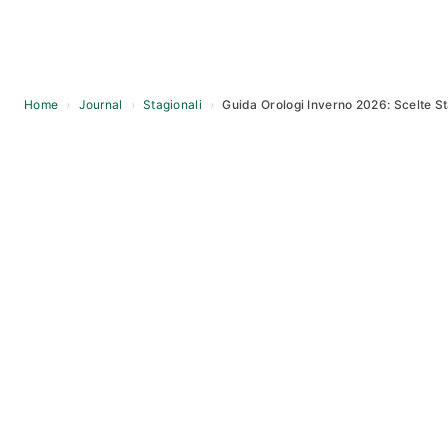
Home
›
Journal
›
Stagionali
›
Guida Orologi Inverno 2026: Scelte S
Skip
to
content