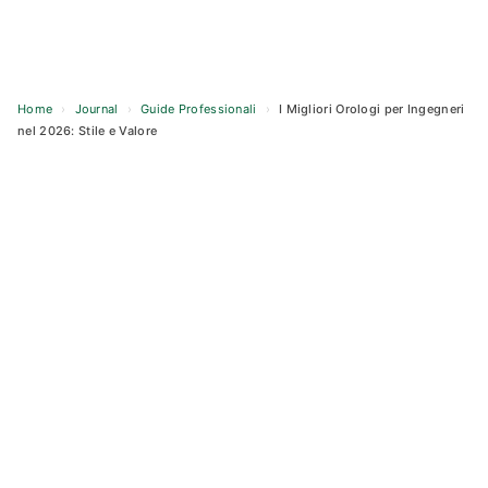
Home
›
Journal
›
Guide Professionali
›
I Migliori Orologi per Ingegneri
nel 2026: Stile e Valore
Skip
to
content