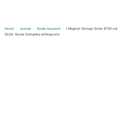
Home
›
Journal
›
Guide Acquisto
›
I Migliori Orologi Sotto €700 nel
2026: Guida Completa all’Acquisto
Skip
to
content