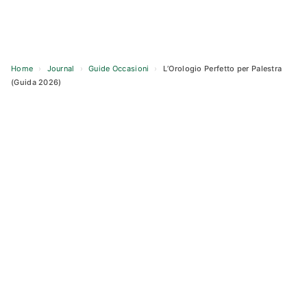
Home
›
Journal
›
Guide Occasioni
›
L’Orologio Perfetto per Palestra
(Guida 2026)
Skip
to
content