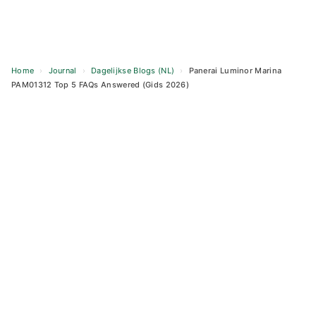
Home
›
Journal
›
Dagelijkse Blogs (NL)
›
Panerai Luminor Marina
PAM01312 Top 5 FAQs Answered (Gids 2026)
Skip
to
content