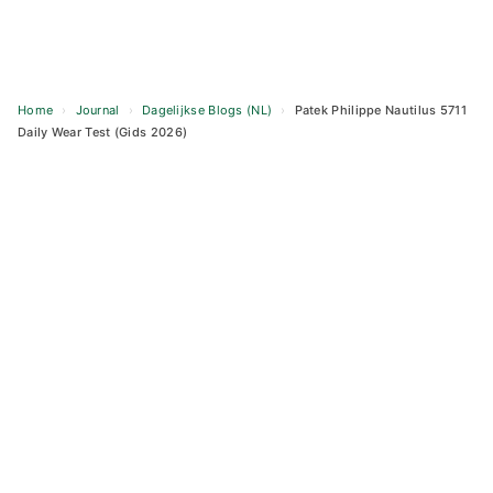
Home
›
Journal
›
Dagelijkse Blogs (NL)
›
Patek Philippe Nautilus 5711
Daily Wear Test (Gids 2026)
Skip
to
content