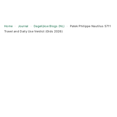
Home
›
Journal
›
Dagelijkse Blogs (NL)
›
Patek Philippe Nautilus 5711
Travel and Daily Use Verdict (Gids 2026)
Skip
to
content