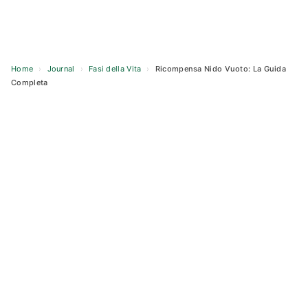
Home
›
Journal
›
Fasi della Vita
›
Ricompensa Nido Vuoto: La Guida
Completa
Skip
to
content