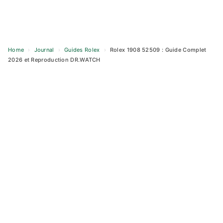
Home
›
Journal
›
Guides Rolex
›
Rolex 1908 52509 : Guide Complet
2026 et Reproduction DR.WATCH
Skip
to
content