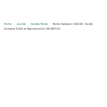
Home
›
Journal
›
Guides Rolex
›
Rolex Datejust 126334 : Guide
Complet 2026 et Reproduction DR.WATCH
Skip
to
content