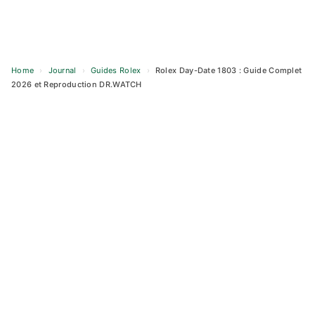
Home
›
Journal
›
Guides Rolex
›
Rolex Day-Date 1803 : Guide Complet
2026 et Reproduction DR.WATCH
Skip
to
content