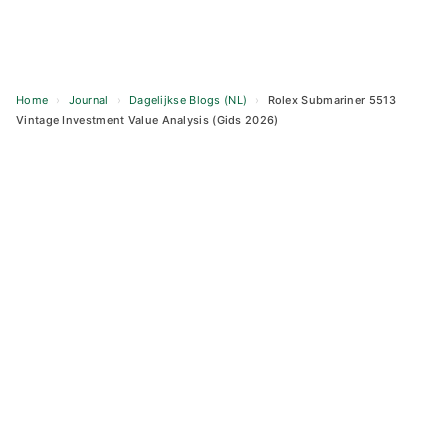
Home
›
Journal
›
Dagelijkse Blogs (NL)
›
Rolex Submariner 5513
Vintage Investment Value Analysis (Gids 2026)
Skip
to
content