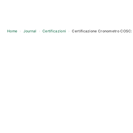
Home
›
Journal
›
Certificazioni
›
Certificazione Cronometro COSC: C
Skip
to
content