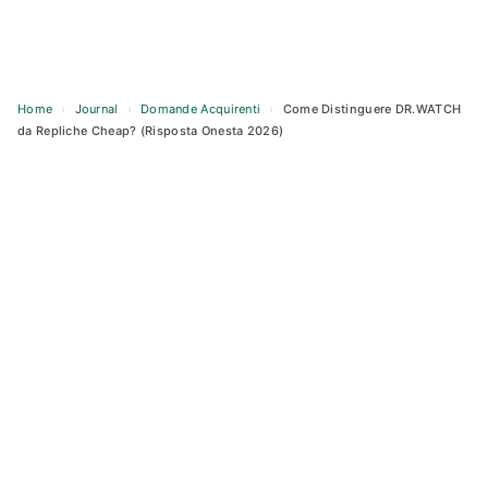
Home
›
Journal
›
Domande Acquirenti
›
Come Distinguere DR.WATCH
da Repliche Cheap? (Risposta Onesta 2026)
Skip
to
content