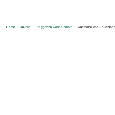
Home
›
Journal
›
Saggezza Collezionista
›
Costruire una Collezione
Skip
to
content