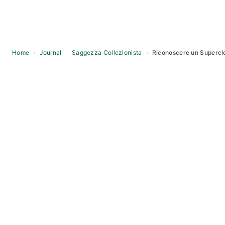
Home
›
Journal
›
Saggezza Collezionista
›
Riconoscere un Superclo
Skip
to
content