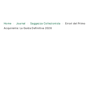
Home
›
Journal
›
Saggezza Collezionista
›
Errori del Primo
Acquirente: La Guida Definitiva 2026
Skip
to
content