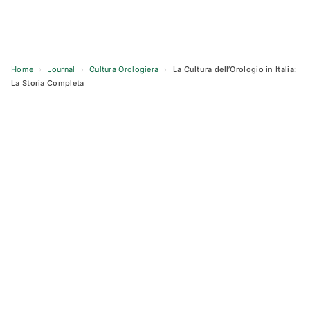
Home
›
Journal
›
Cultura Orologiera
›
La Cultura dell’Orologio in Italia:
La Storia Completa
Skip
to
content