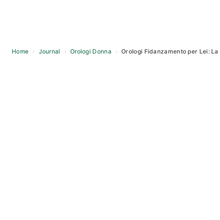
Home
›
Journal
›
Orologi Donna
›
Orologi Fidanzamento per Lei: L
Skip
to
content