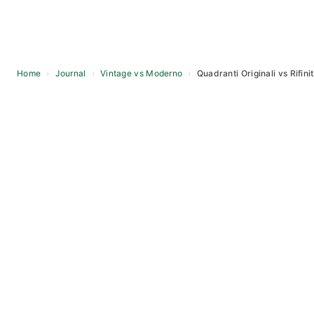
Home
›
Journal
›
Vintage vs Moderno
›
Quadranti Originali vs Rifini
Skip
to
content