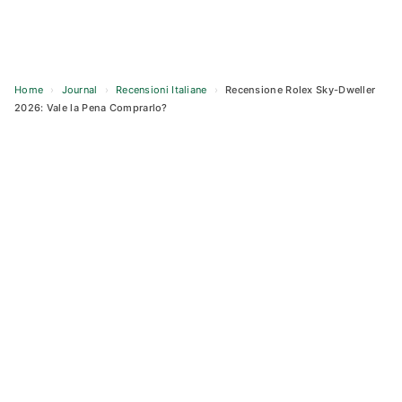
Home
›
Journal
›
Recensioni Italiane
›
Recensione Rolex Sky-Dweller
2026: Vale la Pena Comprarlo?
Skip
to
content