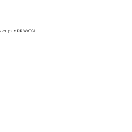
רולקס Datejust 126234: מדריך מלא 2026 ושחזור DR.WATCH