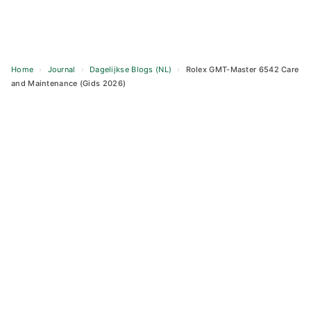
Home
›
Journal
›
Dagelijkse Blogs (NL)
›
Rolex GMT-Master 6542 Care
and Maintenance (Gids 2026)
Skip
to
content