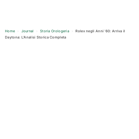
Home
›
Journal
›
Storia Orologeria
›
Rolex negli Anni ’60: Arriva il
Daytona: L’Analisi Storica Completa
Skip
to
content