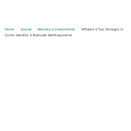
Home
›
Journal
›
Mercato e Investimento
›
Affidare il Tuo Orologio in
Conto Vendita: Il Manuale dell’Acquirente
Skip
to
content