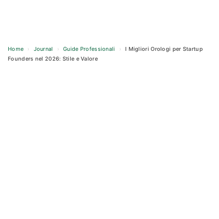
Home
›
Journal
›
Guide Professionali
›
I Migliori Orologi per Startup
Founders nel 2026: Stile e Valore
Skip
to
content