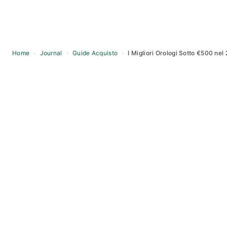
Home
›
Journal
›
Guide Acquisto
›
I Migliori Orologi Sotto €500 nel
Skip
to
content