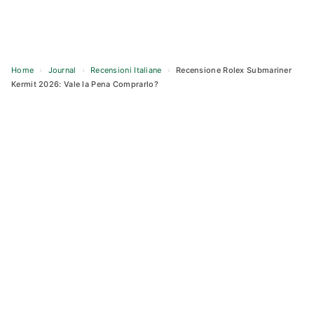
Home
›
Journal
›
Recensioni Italiane
›
Recensione Rolex Submariner
Kermit 2026: Vale la Pena Comprarlo?
Skip
to
content