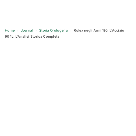
Home
›
Journal
›
Storia Orologeria
›
Rolex negli Anni ’80: L’Acciaio
904L: L’Analisi Storica Completa
Skip
to
content