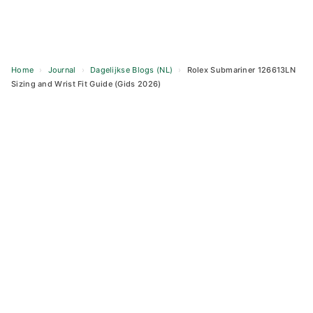
Home
›
Journal
›
Dagelijkse Blogs (NL)
›
Rolex Submariner 126613LN
Sizing and Wrist Fit Guide (Gids 2026)
Skip
to
content