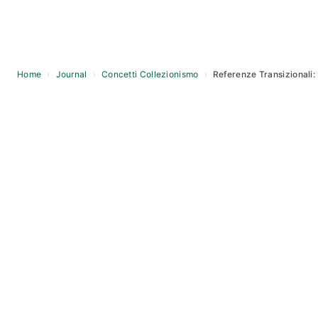
Home
›
Journal
›
Concetti Collezionismo
›
Referenze Transizionali: 
Skip
to
content