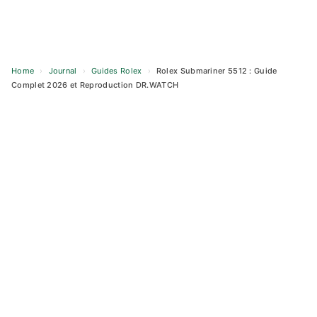
Home
›
Journal
›
Guides Rolex
›
Rolex Submariner 5512 : Guide
Complet 2026 et Reproduction DR.WATCH
Skip
to
content